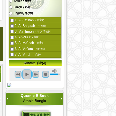
1. Al-Fatihah - ফাতিহা
2. Al-Baqarah - বাকারাহ্
3. 'Ali `Imran - আলে-ইমরান
4. An-Nisa' - নিসা
5. Al-Ma'idah - মায়িদা
6. Al-'An`am - আনআম
7. Al-'A`raf - আ'রাফ
8. Al-'Anfal - আনফাল
9. At-Tawbah - তাওবা
10. Yunus - ইউনুস
11. Hud - হুদ
12. Yusuf - ইউসুফ
13. Ar-Ra`d - রা'দ
14. 'Ibrahim - ইবরাহীম
Quranic E-Book
15. Al-Hijr - হিজর
Arabic-Bangla
16. An-Nahl - নাহল
17. Al-'Isra' - বনী ইসরাঈল