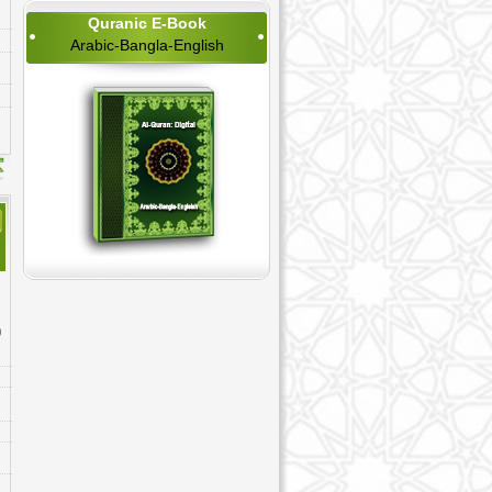
38. Sad - সাদ
Quranic E-Book
39. Az-Zumar - যুমার
Arabic-Bangla-English
40. Ghafir - মু'মিন
41. Fussilat - হা-মীম আস-সাজ্দা
42. Ash-Shuraa - শূরা
43. Az-Zukhruf - যুখরুফ
44. Ad-Dukhan - দুখান
45. Al-Jathiyah - জাসিয়া
46. Al-'Ahqaf - আহ্কাফ
47. Muhammad - মুহাম্মদ
48. Al-Fath - ফাত্হ
49. Al-Hujurat - হুজরাত
50. Qaf - ক্বাফ
51. Adh-Dhariyat - যারিয়াত
52. At-Tur - তূর
53. An-Najm - নাজ্ম
54. Al-Qamar - ক্বামার
55. Ar-Rahman - রহ্মান
56. Al-Waqi`ah - ওয়াকি'আ
57. Al-Hadid - হাদীদ
58. Al-Mujadila - মুজাদালা