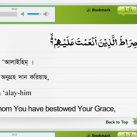
1:6
00:03
Bookmark
Back to Top
1:7
00:11
Bookmark