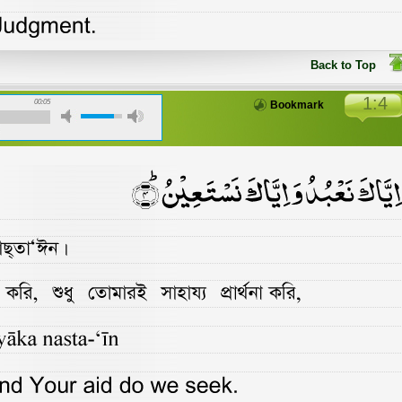
Back to Top
1:4
00:05
Bookmark