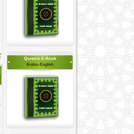
18. Al-Kahf - কাহ্ফ
19. Maryam - মারইয়াম
20. Taha - ত্বা-হা
21. Al-'Anbya' - আম্বিয়া
22. Al-Haj - হাজ্জ
23. Al-Mu'minun - মু'মিনুন
24. An-Nur - নূর
25. Al-Furqan - ফুরকান
26. Ash-Shu`ara' - শুআরা
Quranic E-Book
27. An-Naml - নামল
Arabic-English
28. Al-Qasas - ক্বাসাস
29. Al-`Ankabut - আনকাবূত
30. Ar-Rum - রূম
31. Luqman - লুকমান
32. As-Sajdah - সাজ্দা
33. Al-'Ahzab - আহ্যাব
34. Saba' - সাবা
35. Fatir - ফাতির
36. Ya-Sin - ইয়াসীন
37. As-Saffat - সাফ্ফাত