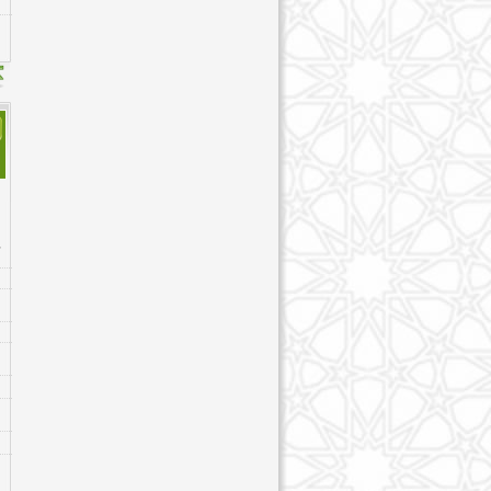
79. An-Nazi`at - নাযি'আত
80. `Abasa - আবাসা
81. At-Takwir - তাকবীর
82. Al-'Infitar - ইন্ফিতার
83. Al-Mutaffifin - মুতাফ্ফিফীন
84. Al-'Inshiqaq - ইনশিক্বাক
85. Al-Buruj - বুরুজ
86. At-Tariq - তারিক
87. Al-'A`la - আ'লা
88. Al-Ghashiyah - গাশিয়া
89. Al-Fajr - ফাজ্র
90. Al-Balad - বালাদ
91. Ash-Shams - শাম্স
92. Al-Layl - লাইল
93. Ad-Duhaa - দুহা
94. Ash-Sharh - ইনশিরাহ্
95. At-Tin - ত্বীন
96. Al-`Alaq - আলাক্ব
97. Al-Qadr - কাদ্র
98. Al-Bayyinah - বায়্যিনাহ