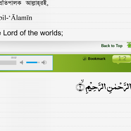
Back to Top
1:2
00:02
Bookmark