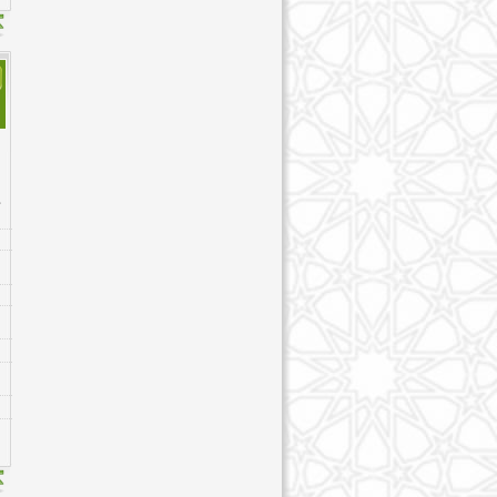
99. Az-Zalzalah - যিল্যাল
100. Al-`Adiyat - আদিয়াত
101. Al-Qari`ah - ক্বারি'আ
102. At-Takathur - তাকাছুর
103. Al-`Asr - আস্র
104. Al-Humazah - হুমাযাহ
105. Al-Fil - ফীল
106. Quraysh - কুরাইশ
107. Al-Ma`un - মাউন
108. Al-Kawthar - কাওছার
109. Al-Kafirun - কাফিরূন
110. An-Nasr - নাস্র
111. Al-Masad - লাহাব
112. Al-'Ikhlas - ইখ্লাস
113. Al-Falaq - ফালাক
114. An-Nas - নাস