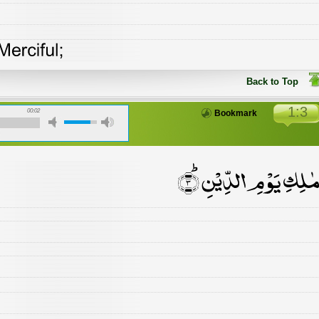
Back to Top
1:3
00:02
Bookmark