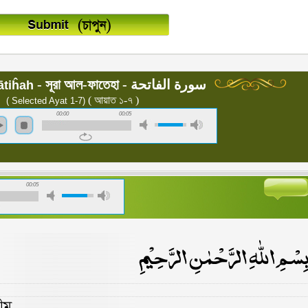
- সূরা আল-ফাতেহা - سورة الفاتحة
ātiĥah
( আয়াত ১-৭ )
( Selected Ayat 1-7)
00:00
00:05
00:05