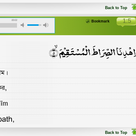
Back to Top
1:5
00:03
Bookmark
Back to Top